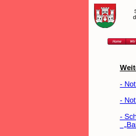
d
Weit
- Not
- Not
- Sc
  „Ba