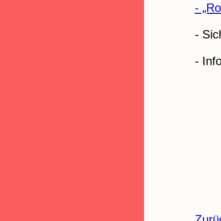
- „Ro
- Si
- In
Zurü