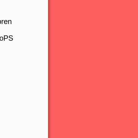
oren
KoPS